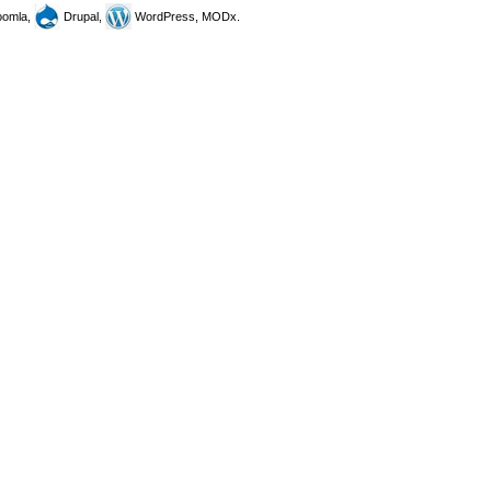
omla,
Drupal,
WordPress, MODx.