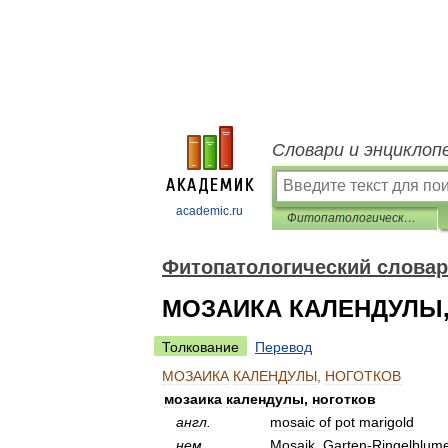
Словари и энциклоп
academic.ru
Фитопатологический словарь-справочник
Фитопатологический словар
МОЗАИКА КАЛЕНДУЛЫ
Толкование
Перевод
МОЗАИКА
КАЛЕНДУЛЫ
,
НОГОТКОВ
мозаика
календулы
,
ноготков
англ
.
mosaic
of
pot
marigold
нем
.
Mosaik
,
Garten
-
Ringelblum