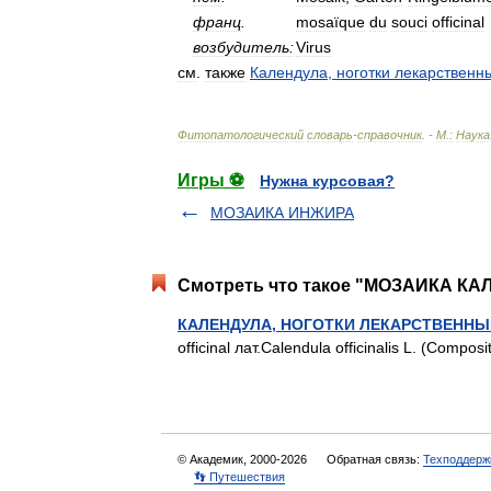
франц
.
mosaïque
du
souci
officinal
возбудитель:
Virus
см
.
также
Календула
,
ноготки
лекарственн
Фитопатологический
словарь
-
справочник
. -
М
.
:
Наука
Игры ⚽
Нужна курсовая?
МОЗАИКА ИНЖИРА
Смотреть что такое "МОЗАИКА КА
КАЛЕНДУЛА, НОГОТКИ ЛЕКАРСТВЕННЫ
officinal лат.Calendula officinalis L. (Comp
© Академик, 2000-2026
Обратная связь:
Техподдерж
👣 Путешествия