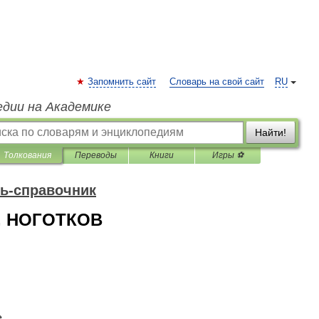
Запомнить сайт
Словарь на свой сайт
RU
едии на Академике
Найти!
Толкования
Переводы
Книги
Игры ⚽
ь-справочник
, НОГОТКОВ
e