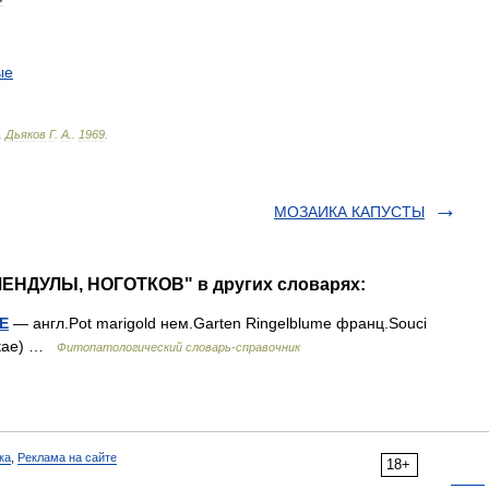
ые
.
Дьяков
Г
.
А
.
.
1969
.
МОЗАИКА КАПУСТЫ
ЛЕНДУЛЫ, НОГОТКОВ" в других словарях:
Е
— англ.Pot marigold нем.Garten Ringelblume франц.Souci
ositae) …
Фитопатологический словарь-справочник
ка
,
Реклама на сайте
18+